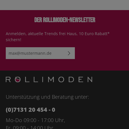
Der Rollimoden-Newsletter
Anmelden, aktuelle Trends frei Haus, 10 Euro Rabatt*
sichern!
E-Mail-Adresse*
Ich habe die
Datenschutzbestimmungen
zur Kenntnis
genommen und die
AGB
gelesen und bin mit ihnen
einverstanden.
Bitte geben Sie die abgebildeten Zeichen ein*
Unterstützung und Beratung unter:
(0)7131 20 454 - 0
Mo-Do 09:00 - 17:00 Uhr,
Fr. 09:00 - 14:00 Uhr