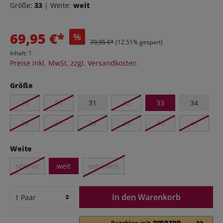
Größe:
33
| Weite:
weit
69,95 €*
%
79,95 €*
(12.51% gespart)
Inhalt:
1
Preise inkl. MwSt. zzgl. Versandkosten
Größe
28
30
31
32
33
34
36
37
38
39
40
41
Weite
normal
weit
extraweit
In den Warenkorb