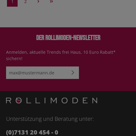
1
2
Der Rollimoden-Newsletter
Anmelden, aktuelle Trends frei Haus, 10 Euro Rabatt*
sichern!
E-Mail-Adresse*
Ich habe die
Datenschutzbestimmungen
zur Kenntnis
genommen und die
AGB
gelesen und bin mit ihnen
einverstanden.
Bitte geben Sie die abgebildeten Zeichen ein*
Unterstützung und Beratung unter:
(0)7131 20 454 - 0