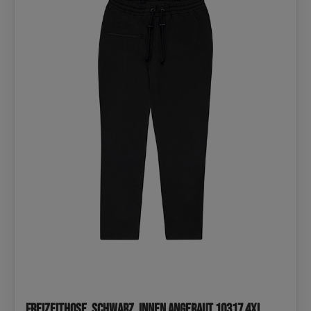
Freizeithose, Schwarz, innen angeraut 10317 4XL