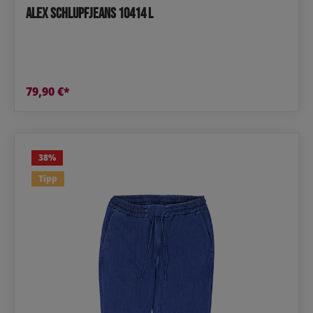
Alex Schlupfjeans 10414 L
79,90 €*
38
%
Tipp