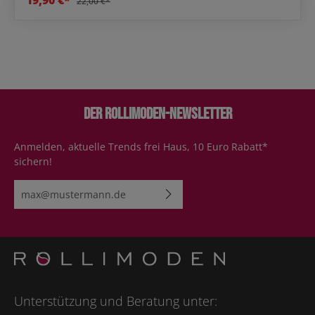
22,00 €*
Der Rollimoden-Newsletter
Anmelden, aktuelle Trends frei Haus, 10 Euro Rabatt*
sichern!
E-Mail-Adresse*
Ich habe die
Datenschutzbestimmungen
zur Kenntnis
genommen und die
AGB
gelesen und bin mit ihnen
einverstanden.
Bitte geben Sie die abgebildeten Zeichen ein*
Unterstützung und Beratung unter: