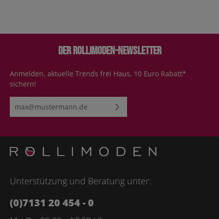
Der Rollimoden-Newsletter
Anmelden, aktuelle Trends frei Haus, 10 Euro Rabatt*
sichern!
E-Mail-Adresse*
Ich habe die
Datenschutzbestimmungen
zur Kenntnis
genommen und die
AGB
gelesen und bin mit ihnen
einverstanden.
Bitte geben Sie die abgebildeten Zeichen ein*
Unterstützung und Beratung unter:
(0)7131 20 454 - 0