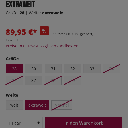
extraweit
Größe:
28
| Weite:
extraweit
89,95 €*
%
99,95 €*
(10.01% gespart)
Inhalt:
1
Preise inkl. MwSt. zzgl. Versandkosten
Größe
28
30
31
32
33
34
36
37
38
39
Weite
weit
extraweit
Normal
In den Warenkorb