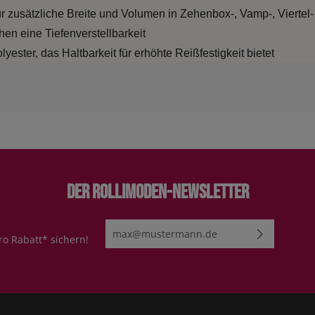
 für zusätzliche Breite und Volumen in Zehenbox-, Vamp-, Vierte
n eine Tiefenverstellbarkeit
yester, das Haltbarkeit für erhöhte Reißfestigkeit bietet
Der Rollimoden-Newsletter
E-Mail-Adresse*
ro Rabatt* sichern!
Ich habe die
Datenschutzbestimmungen
zur Kenn
genommen und die
AGB
gelesen und bin mit ihn
einverstanden.
Bitte geben Sie die abgebildeten Zeichen ei