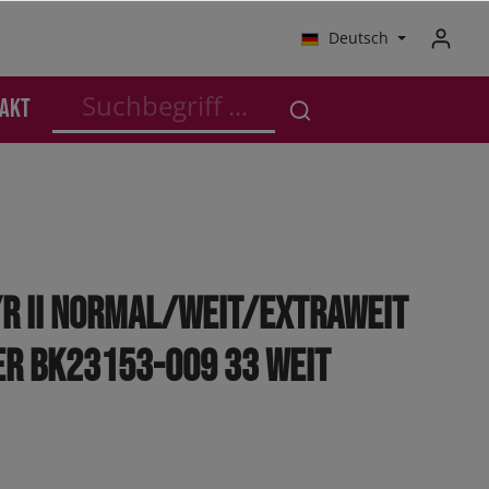
Deutsch
akt
schutz
Anzüge - Business
Anzüge - Business
SALE Kleinkinder
Outdoor
Kleinkinder
Jogger
D/R II Normal/Weit/Extraweit
Sneaker
er BK23153-009 33 weit
Sneaker High
Boots
Orthoflex