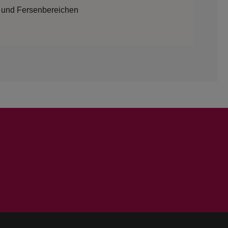
l- und Fersenbereichen
tnis
en
n*