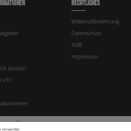
ormationen
Rechtliches
Widerrufsbelehrung
atgeber
Datenschutz
AGB
Impressum
ich zurück?
e ich?
 abonnieren
e verwendet