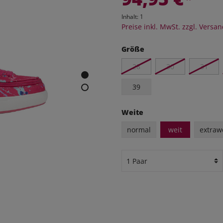
eithosen
Inhalt:
1
os
Preise inkl. MwSt. zzgl. Versa
udas
Größe
28
30
31
äsche
Schuhe
39
Weite
normal
weit
extraw