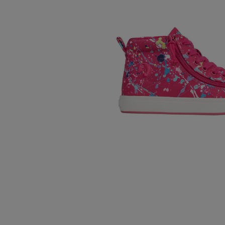
Oberteile
Schuhe
Freiz
Chin
Berm
Oberteile
Unterw