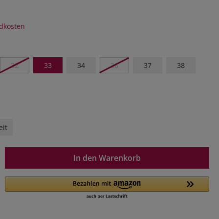
ndkosten
32
33
34
36
37
38
eit
In den Warenkorb