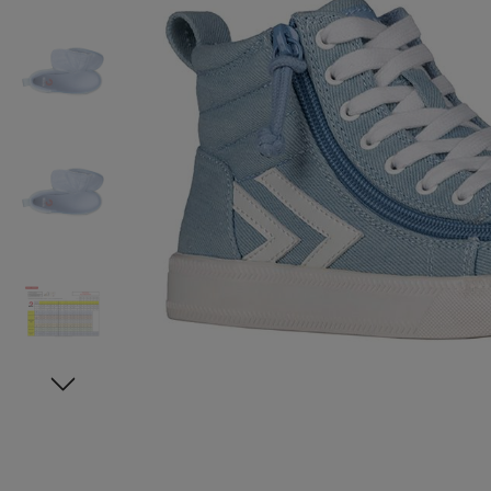
Oberteile
Schuhe
Freiz
Chin
Berm
Oberteile
Unterw