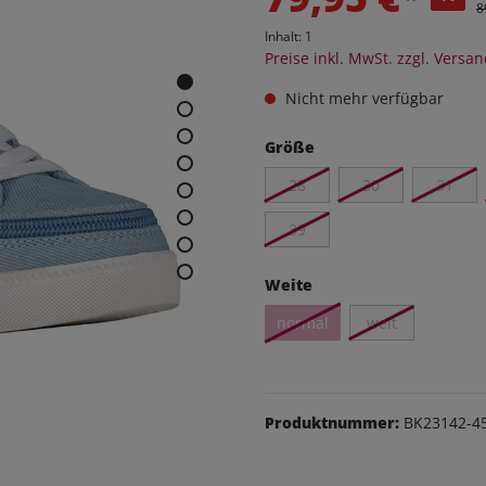
eithosen
8
Inhalt:
1
os
Preise inkl. MwSt. zzgl. Versa
udas
Nicht mehr verfügbar
äsche
Schuhe
Größe
28
30
31
39
Weite
normal
weit
Produktnummer:
BK23142-4