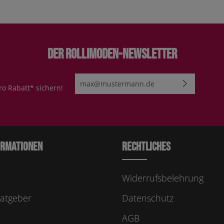
Der Rollimoden-Newsletter
E-Mail-Adresse*
ro Rabatt* sichern!
Ich habe die
Datenschutzbestimmungen
zur Kenn
genommen und die
AGB
gelesen und bin mit ihn
einverstanden.
Bitte geben Sie die abgebildeten Zeichen ei
ormationen
Rechtliches
Widerrufsbelehrung
atgeber
Datenschutz
AGB