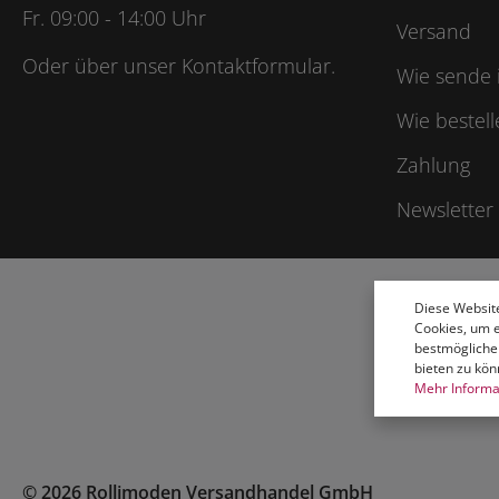
Fr. 09:00 - 14:00 Uhr
Versand
Oder über unser
Kontaktformular
.
Wie sende 
Wie bestell
Zahlung
Newsletter
Diese Websit
Cookies, um 
bestmögliche
bieten zu kön
Mehr Informat
© 2026 Rollimoden Versandhandel GmbH