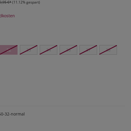
9,95 €*
(11.12% gespart)
ndkosten
32
33
34
36
37
38
50-32-normal