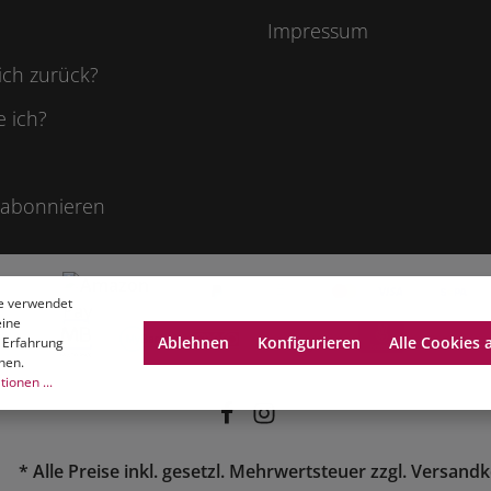
Impressum
ich zurück?
e ich?
 abonnieren
e verwendet
eine
Ablehnen
Konfigurieren
Alle Cookies 
 Erfahrung
nen.
ionen ...
* Alle Preise inkl. gesetzl. Mehrwertsteuer zzgl.
Versandk