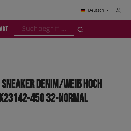
Deutsch
akt
schutz
Anzüge - Business
Anzüge - Business
SALE Kleinkinder
Outdoor
Kleinkinder
Jogger
CS Sneaker Denim/Weiß Hoch
Sneaker
K23142-450 32-normal
Sneaker High
Boots
Orthoflex