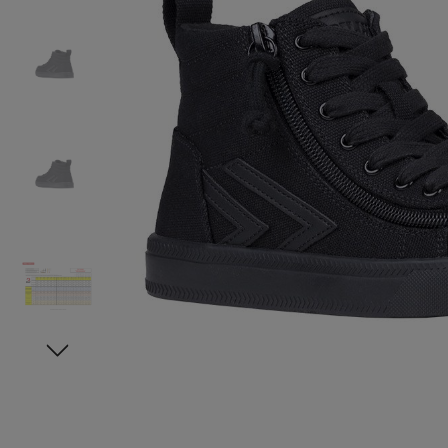
Oberteile
Schuhe
Freiz
Chin
Berm
Oberteile
Unterw