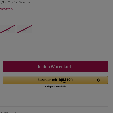
9,95 €*
(22.23% gespart)
ndkosten
25
27
In den Warenkorb