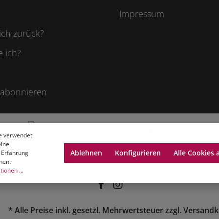
Impressum
ich zurück?
e ich?
 abonnieren
e verwendet
eine
Ablehnen
Konfigurieren
Alle Cookies 
 Erfahrung
nen.
ionen ...
* Alle Preise inkl. gesetzl. Mehrwertsteuer zzgl.
Versandk