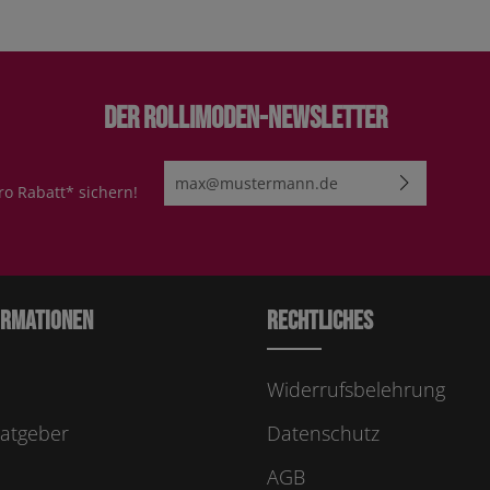
Der Rollimoden-Newsletter
E-Mail-Adresse*
ro Rabatt* sichern!
Ich habe die
Datenschutzbestimmungen
zur Kenn
genommen und die
AGB
gelesen und bin mit ihn
einverstanden.
Bitte geben Sie die abgebildeten Zeichen ei
ormationen
Rechtliches
Widerrufsbelehrung
atgeber
Datenschutz
AGB