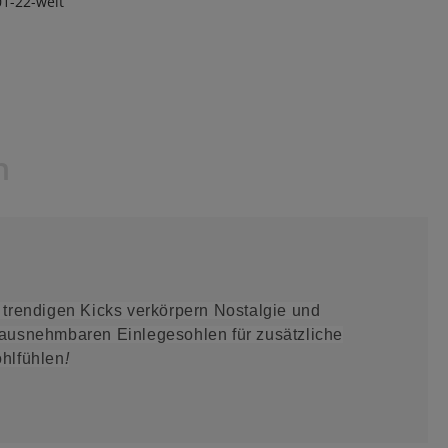
1-22-weit
n
 trendigen Kicks verkörpern Nostalgie und
erausnehmbaren Einlegesohlen für zusätzliche
ohlfühlen
!