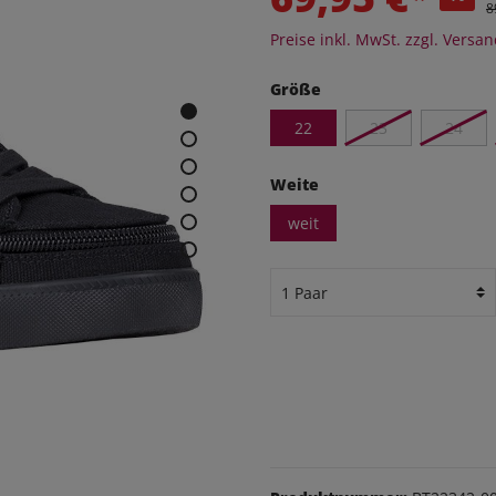
eithosen
8
Preise inkl. MwSt. zzgl. Versa
os
udas
Größe
22
23
24
äsche
Schuhe
Weite
weit