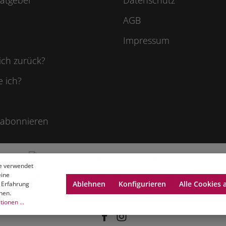
AGB
Impressum
ich zurück?
e ich?
 abonnieren
e verwendet
eine
Ablehnen
Konfigurieren
Alle Cookies 
 Erfahrung
nen.
ionen ...