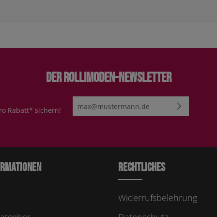
Der Rollimoden-Newsletter
E-Mail-Adresse*
ro Rabatt* sichern!
Ich habe die
Datenschutzbestimmungen
zur Kenn
genommen und die
AGB
gelesen und bin mit ihn
einverstanden.
Bitte geben Sie die abgebildeten Zeichen ei
ormationen
Rechtliches
Widerrufsbelehrung
atgeber
Datenschutz