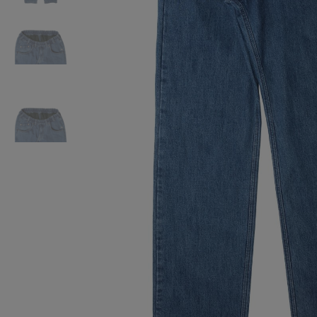
Oberteile
Schuhe
Freiz
Chin
Berm
Oberteile
Unterw