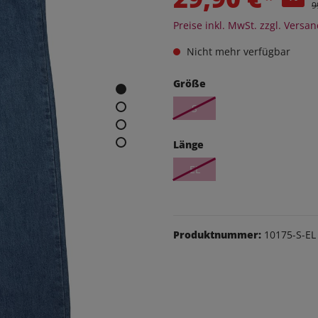
eithosen
9
Preise inkl. MwSt. zzgl. Versa
os
udas
Nicht mehr verfügbar
Größe
äsche
Schuhe
S
Länge
EL
Produktnummer:
10175-S-EL