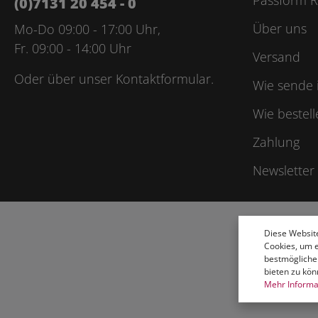
(0)7131 20 454 - 0
Über uns
Mo-Do 09:00 - 17:00 Uhr,
Fr. 09:00 - 14:00 Uhr
Versand
Oder über unser
Kontaktformular
.
Wie sende 
Wie bestell
Zahlung
Newsletter
Diese Websit
Cookies, um 
bestmögliche
bieten zu kön
Mehr Informat