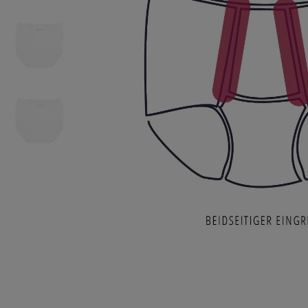
Oberteile
Schuhe
Freiz
Chin
Berm
Oberteile
Unterw