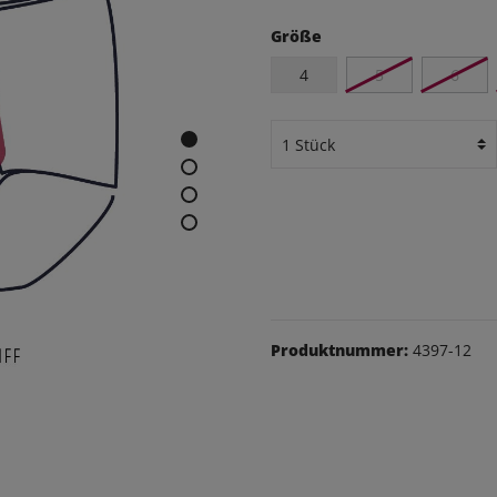
eithosen
Größe
os
4
5
6
udas
äsche
Schuhe
Produktnummer:
4397-12