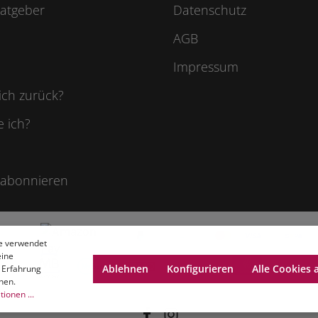
atgeber
Datenschutz
AGB
Impressum
ich zurück?
e ich?
 abonnieren
e verwendet
eine
Ablehnen
Konfigurieren
Alle Cookies 
 Erfahrung
nen.
ionen ...