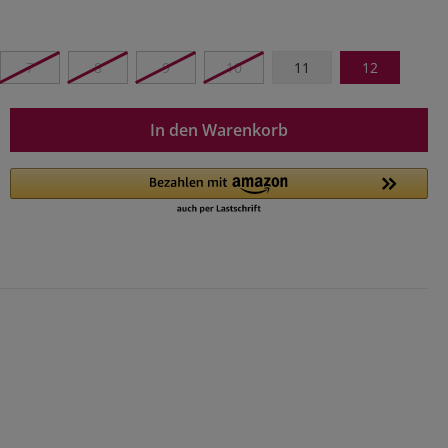
7
8
9
10
11
12
In den Warenkorb