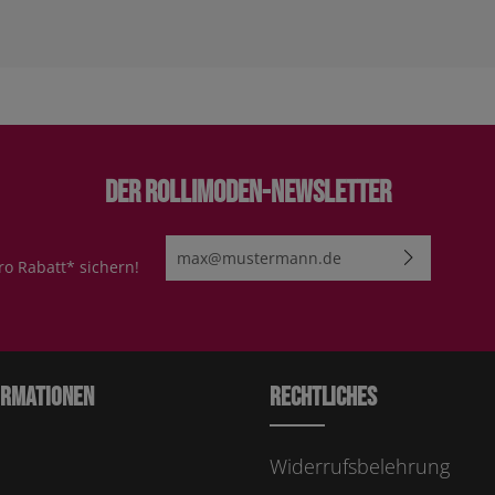
Der Rollimoden-Newsletter
E-Mail-Adresse*
ro Rabatt* sichern!
Ich habe die
Datenschutzbestimmungen
zur Kenn
genommen und die
AGB
gelesen und bin mit ihn
einverstanden.
Bitte geben Sie die abgebildeten Zeichen ei
ormationen
Rechtliches
Widerrufsbelehrung