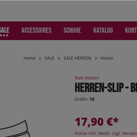
SALE
Accessoires
Schuhe
Katalog
Kont
Home
SALE
SALE HERREN
Hosen
AMEN
ries
Freizeit
Freizeit
SALE KINDER
Handschuhe und Hand
Kinder
Rolli-Moden
mohosen
os
n
s
Jogger
Herren-Slip - b
 und Rucksäcke
n
eithosen
eile
ker
Sneaker
Größe:
12
 Jeans
 Jeans
he
ker High
Sneaker High
ion
ktion
oEase
Sandalen
17,90 €*
 "Jogging-Style"
mohosen
Boots
hosen
Orthoflex
Preise inkl. MwSt. zzgl. Versa