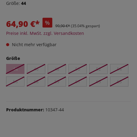
Größe:
44
64,90 €*
%
99,90 €*
(35.04% gespart)
Preise inkl. MwSt. zzgl. Versandkosten
Nicht mehr verfügbar
Größe
44
46
48
50
52
54
56
58
59
61
63
65
Produktnummer:
10347-44