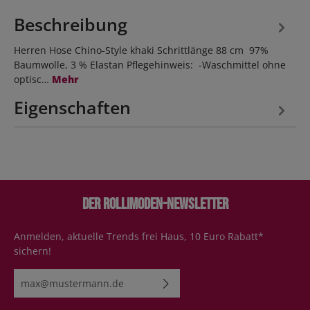
Beschreibung
Herren Hose Chino-Style khaki Schrittlänge 88 cm 97%
Baumwolle, 3 % Elastan Pflegehinweis: -Waschmittel ohne
optisc…
Mehr
Eigenschaften
Der Rollimoden-Newsletter
Anmelden, aktuelle Trends frei Haus, 10 Euro Rabatt*
sichern!
E-Mail-Adresse*
Ich habe die
Datenschutzbestimmungen
zur Kenntnis