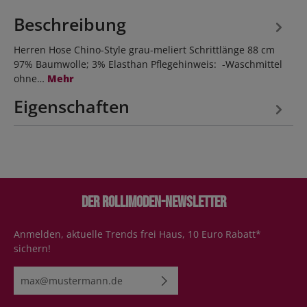
Beschreibung
Herren Hose Chino-Style grau-meliert Schrittlänge 88 cm
97% Baumwolle; 3% Elasthan Pflegehinweis: -Waschmittel
ohne…
Mehr
Eigenschaften
Der Rollimoden-Newsletter
Anmelden, aktuelle Trends frei Haus, 10 Euro Rabatt*
sichern!
E-Mail-Adresse*
Ich habe die
Datenschutzbestimmungen
zur Kenntnis