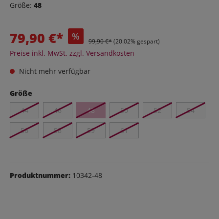
Größe:
48
79,90 €*
%
99,90 €*
(20.02% gespart)
Preise inkl. MwSt. zzgl. Versandkosten
Nicht mehr verfügbar
Größe
44
46
48
50
52
54
56
58
59
61
Produktnummer:
10342-48