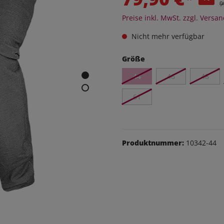
eithosen
9
Preise inkl. MwSt. zzgl. Versa
os
udas
Nicht mehr verfügbar
Größe
äsche
Schuhe
44
46
48
61
Produktnummer:
10342-44