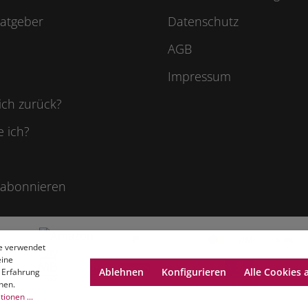
atgeber
Datenschutz
AGB
Impressum
ich zurück?
e ich?
 abonnieren
e verwendet
eine
Ablehnen
Konfigurieren
Alle Cookies 
 Erfahrung
nen.
ionen ...