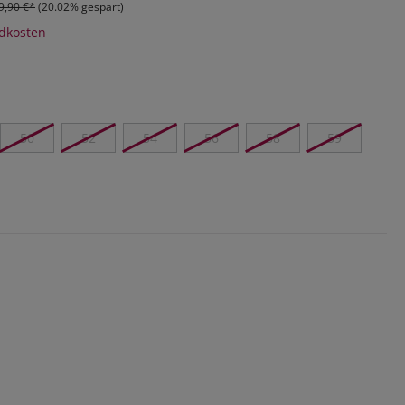
9,90 €*
(20.02% gespart)
ndkosten
50
52
54
56
58
59