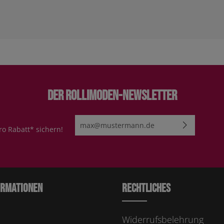
Der Rollimoden-Newsletter
E-Mail-Adresse*
ro Rabatt* sichern!
Ich habe die
Datenschutzbestimmungen
zur Kenn
genommen und die
AGB
gelesen und bin mit ihn
einverstanden.
Bitte geben Sie die abgebildeten Zeichen ei
ormationen
Rechtliches
Widerrufsbelehrung