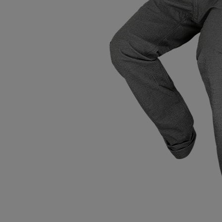
Oberteile
Schuhe
Freiz
Chin
Berm
Oberteile
Unterw