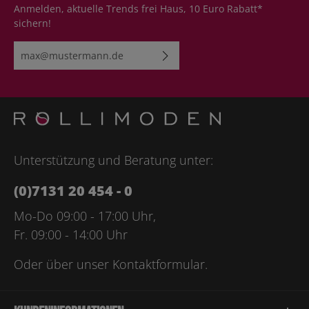
Anmelden, aktuelle Trends frei Haus, 10 Euro Rabatt*
sichern!
E-Mail-Adresse*
Ich habe die
Datenschutzbestimmungen
zur Kenntnis
genommen und die
AGB
gelesen und bin mit ihnen
einverstanden.
Bitte geben Sie die abgebildeten Zeichen ein*
Unterstützung und Beratung unter:
(0)7131 20 454 - 0
Mo-Do 09:00 - 17:00 Uhr,
Fr. 09:00 - 14:00 Uhr
Oder über unser
Kontaktformular
.