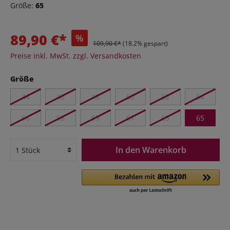
Größe:
65
89,90 €*
%
109,90 €*
(18.2% gespart)
Preise inkl. MwSt. zzgl. Versandkosten
Größe
44
46
48
50
52
54
56
58
59
61
63
65
In den Warenkorb