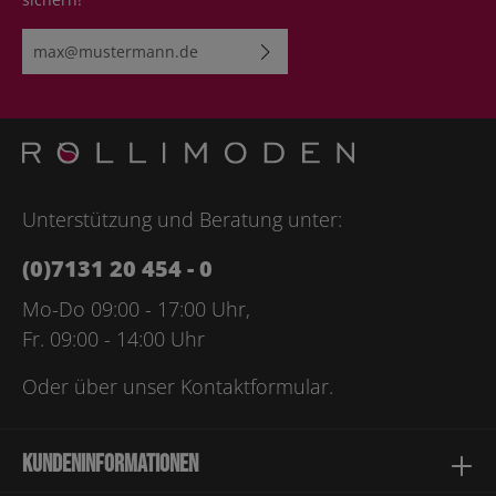
E-Mail-Adresse*
Ich habe die
Datenschutzbestimmungen
zur Kenntnis
genommen und die
AGB
gelesen und bin mit ihnen
einverstanden.
Bitte geben Sie die abgebildeten Zeichen ein*
Unterstützung und Beratung unter:
(0)7131 20 454 - 0
Mo-Do 09:00 - 17:00 Uhr,
Fr. 09:00 - 14:00 Uhr
Oder über unser
Kontaktformular
.
Kundeninformationen