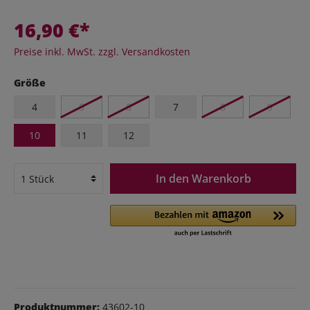
16,90 €*
Preise inkl. MwSt. zzgl. Versandkosten
Größe
4
5
6
7
8
9
10
11
12
In den Warenkorb
Produktnummer:
43602-10