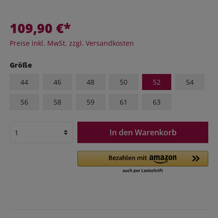
109,90 €*
Preise inkl. MwSt. zzgl. Versandkosten
Größe
44
46
48
50
52
54
56
58
59
61
63
In den Warenkorb