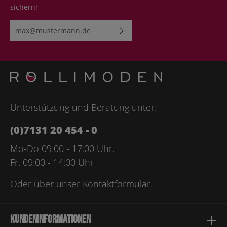
sichern!
E-Mail-Adresse*
Ich habe die
Datenschutzbestimmungen
zur Kenntnis
genommen und die
AGB
gelesen und bin mit ihnen
einverstanden.
Bitte geben Sie die abgebildeten Zeichen ein*
Unterstützung und Beratung unter:
(0)7131 20 454 - 0
Mo-Do 09:00 - 17:00 Uhr,
Fr. 09:00 - 14:00 Uhr
Oder über unser
Kontaktformular
.
Kundeninformationen