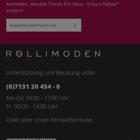
Anmelden, aktuelle Trends frei Haus, 10 Euro Rabatt*
sichern!
E-Mail-Adresse*
Ich habe die
Datenschutzbestimmungen
zur Kenntnis
genommen und die
AGB
gelesen und bin mit ihnen
einverstanden.
Bitte geben Sie die abgebildeten Zeichen ein*
Unterstützung und Beratung unter:
(0)7131 20 454 - 0
Mo-Do 09:00 - 17:00 Uhr,
Fr. 09:00 - 14:00 Uhr
Oder über unser
Kontaktformular
.