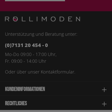
Ich habe die
Datenschutzbestimmungen
zur Kenntnis
genommen und die
AGB
gelesen und bin mit ihnen
einverstanden.
Bitte geben Sie die abgebildeten Zeichen ein*
Unterstützung und Beratung unter:
(0)7131 20 454 - 0
Mo-Do 09:00 - 17:00 Uhr,
Fr. 09:00 - 14:00 Uhr
Oder über unser
Kontaktformular
.
Kundeninformationen
Rechtliches