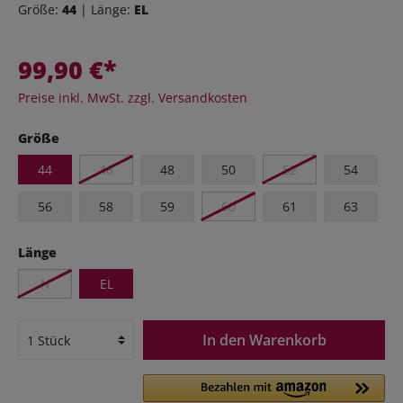
Größe:
44
| Länge:
EL
99,90 €*
Preise inkl. MwSt. zzgl. Versandkosten
Größe
44
46
48
50
52
54
56
58
59
60
61
63
Länge
N
EL
In den Warenkorb