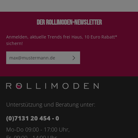
Der Rollimoden-Newsletter
Anmelden, aktuelle Trends frei Haus, 10 Euro Rabatt*
sichern!
E-Mail-Adresse*
Ich habe die
Datenschutzbestimmungen
zur Kenntnis
genommen und die
AGB
gelesen und bin mit ihnen
einverstanden.
Bitte geben Sie die abgebildeten Zeichen ein*
Unterstützung und Beratung unter:
(0)7131 20 454 - 0
Mo-Do 09:00 - 17:00 Uhr,
Fr. 09:00 - 14:00 Uhr