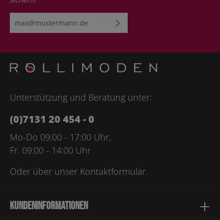
E-Mail-Adresse*
Ich habe die
Datenschutzbestimmungen
zur Kenntnis
genommen und die
AGB
gelesen und bin mit ihnen
einverstanden.
Bitte geben Sie die abgebildeten Zeichen ein*
Unterstützung und Beratung unter:
(0)7131 20 454 - 0
Mo-Do 09:00 - 17:00 Uhr,
Fr. 09:00 - 14:00 Uhr
Oder über unser
Kontaktformular
.
Kundeninformationen