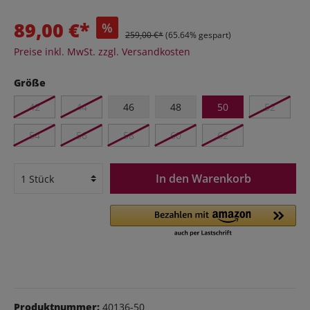
89,00 €*
%
259,00 €*
(65.64% gespart)
Preise inkl. MwSt. zzgl. Versandkosten
Größe
42
44
46
48
50
52
54
56
58
60
62
In den Warenkorb
Produktnummer:
40136-50