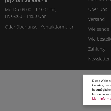
(0)7131 20 454 - 0
Über uns
Mo-Do 09:00 - 17:00 Uhr,
Fr. 09:00 - 14:00 Uhr
Versand
Oder über unser
Kontaktformular
.
Wie sende 
Wie bestell
Zahlung
Newsletter
Diese Websit
Cookies, um 
bestmögliche
bieten zu kön
Mehr Informat