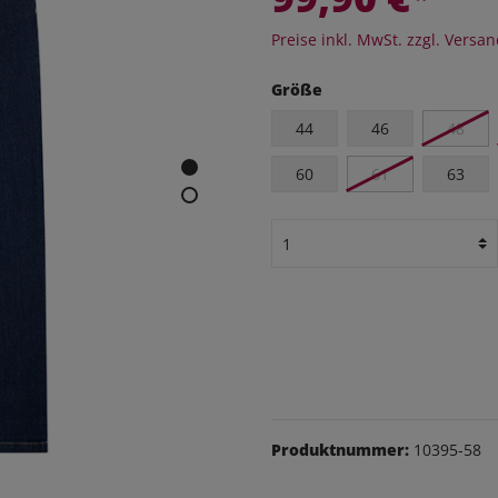
eithosen
Preise inkl. MwSt. zzgl. Versa
os
udas
Größe
44
46
48
äsche
Schuhe
60
61
63
Produktnummer:
10395-58