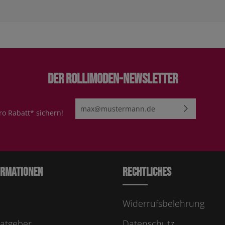
Der Rollimoden-Newsletter
E-Mail-Adresse*
ro Rabatt* sichern!
Ich habe die
Datenschutzbestimmungen
zur Kenn
genommen und die
AGB
gelesen und bin mit ihn
einverstanden.
Bitte geben Sie die abgebildeten Zeichen ei
ormationen
Rechtliches
Widerrufsbelehrung
atgeber
Datenschutz