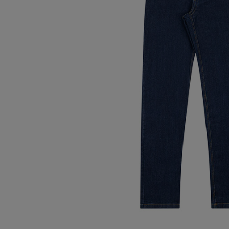
Oberteile
Schuhe
Freiz
Chin
Berm
Oberteile
Unterw