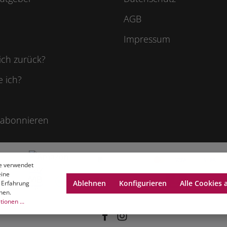
AGB
Impressum
ich zurück?
e ich?
 abonnieren
e verwendet
eine
Ablehnen
Konfigurieren
Alle Cookies 
 Erfahrung
nen.
ionen ...