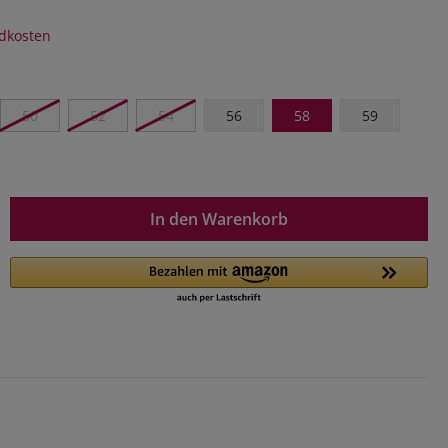
ndkosten
50
52
54
56
58
59
In den Warenkorb