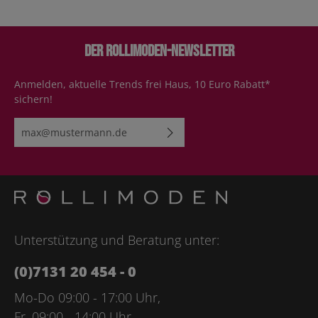
Der Rollimoden-Newsletter
Anmelden, aktuelle Trends frei Haus, 10 Euro Rabatt*
sichern!
E-Mail-Adresse*
Ich habe die
Datenschutzbestimmungen
zur Kenntnis
genommen und die
AGB
gelesen und bin mit ihnen
einverstanden.
Bitte geben Sie die abgebildeten Zeichen ein*
Unterstützung und Beratung unter:
(0)7131 20 454 - 0
Mo-Do 09:00 - 17:00 Uhr,
Fr. 09:00 - 14:00 Uhr