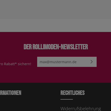
Der Rollimoden-Newsletter
E-Mail-Adresse*
ro Rabatt* sichern!
Ich habe die
Datenschutzbestimmungen
zur Kenn
genommen und die
AGB
gelesen und bin mit ihn
einverstanden.
Bitte geben Sie die abgebildeten Zeichen ei
ormationen
Rechtliches
Widerrufsbelehrung