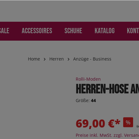
SALE
Accessoires
Schuhe
Katalog
Kont
Home
Herren
Anzüge - Business
AMEN
ries
Freizeit
Freizeit
SALE KINDER
Handschuhe und Hand
Kinder
Rolli-Moden
mohosen
os
n
s
Jogger
Herren-Hose a
 und Rucksäcke
n
eithosen
eile
ker
Sneaker
Größe:
44
 Jeans
 Jeans
he
ker High
Sneaker High
ion
ktion
oEase
Sandalen
69,00 €*
%
 "Jogging-Style"
mohosen
Boots
1
hosen
Orthoflex
Preise inkl. MwSt. zzgl. Versa