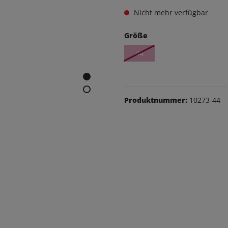
eithosen
Nicht mehr verfügbar
os
Größe
udas
44
äsche
Schuhe
Produktnummer:
10273-44