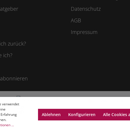
atgeber
Datenschutz
AGB
Impressum
ich zurück?
e ich?
 abonnieren
e verwendet
eine
Ablehnen
Konfigurieren
Alle Cookies 
 Erfahrung
nen.
ionen ...