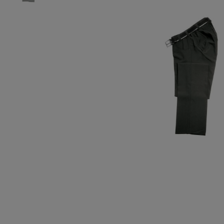
Oberteile
Schuhe
Freiz
Chin
Berm
Oberteile
Unterw