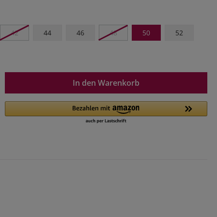
42
44
46
48
50
52
In den Warenkorb