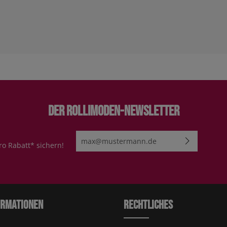
Der Rollimoden-Newsletter
E-Mail-Adresse*
ro Rabatt* sichern!
Ich habe die
Datenschutzbestimmungen
zur Kenn
genommen und die
AGB
gelesen und bin mit ihn
einverstanden.
Bitte geben Sie die abgebildeten Zeichen ei
ormationen
Rechtliches