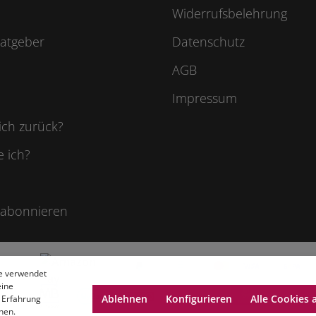
Widerrufsbelehrung
atgeber
Datenschutz
AGB
Impressum
ich zurück?
e ich?
 abonnieren
e verwendet
eine
Ablehnen
Konfigurieren
Alle Cookies 
 Erfahrung
nen.