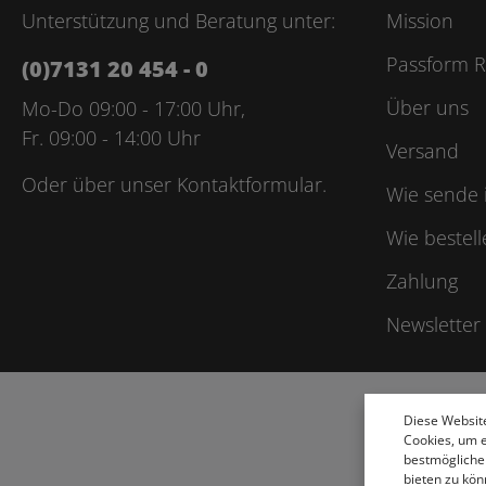
Unterstützung und Beratung unter:
Mission
Passform R
(0)7131 20 454 - 0
Über uns
Mo-Do 09:00 - 17:00 Uhr,
Fr. 09:00 - 14:00 Uhr
Versand
Oder über unser
Kontaktformular
.
Wie sende 
Wie bestell
Zahlung
Newsletter
Diese Websit
Cookies, um 
bestmögliche
bieten zu kön