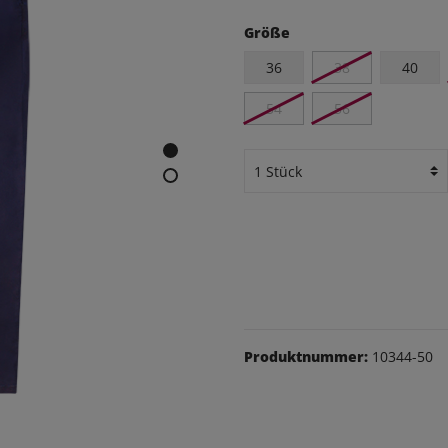
eithosen
Größe
os
36
38
40
udas
54
56
äsche
Schuhe
Produktnummer:
10344-50