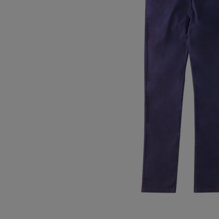
Oberteile
Schuhe
Freiz
Chin
Berm
Oberteile
Unterw