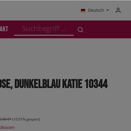
Deutsch
akt
schutz
Anzüge - Business
Anzüge - Business
SALE Kleinkinder
Outdoor
Kleinkinder
Jogger
se, Dunkelblau KATIE 10344
Sneaker
Sneaker High
Boots
Orthoflex
9,90 €*
(10.01% gespart)
ndkosten