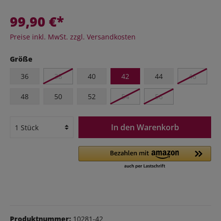
99,90 €*
Preise inkl. MwSt. zzgl. Versandkosten
Größe
36
38
40
42
44
46
48
50
52
54
56
In den Warenkorb
Produktnummer:
10281-42