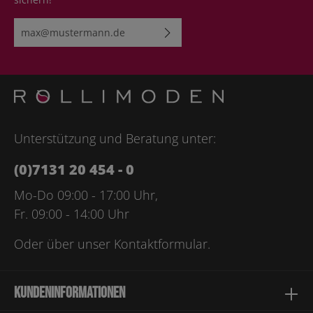
E-Mail-Adresse*
Ich habe die
Datenschutzbestimmungen
zur Kenntnis
genommen und die
AGB
gelesen und bin mit ihnen
einverstanden.
Bitte geben Sie die abgebildeten Zeichen ein*
Unterstützung und Beratung unter:
(0)7131 20 454 - 0
Mo-Do 09:00 - 17:00 Uhr,
Fr. 09:00 - 14:00 Uhr
Oder über unser
Kontaktformular
.
Kundeninformationen