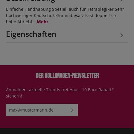
Einfache Handhabung Speziell auch für Tetraplegiker Sehr
hochwertiger Kautschuk-Gummibesatz Fast doppelt so
hohe Abriebf…
Mehr
Eigenschaften
Der Rollimoden-Newsletter
Anmelden, aktuelle Trends frei Haus, 10 Euro Rabatt*
sichern!
E-Mail-Adresse*
Ich habe die
Datenschutzbestimmungen
zur Kenntnis
genommen und die
AGB
gelesen und bin mit ihnen
einverstanden.