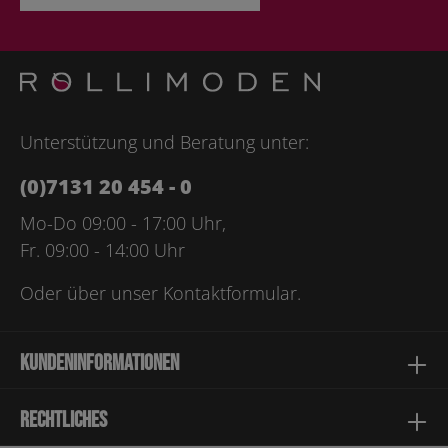
Ich habe die
Datenschutzbestimmungen
zur Kenntnis
genommen und die
AGB
gelesen und bin mit ihnen
einverstanden.
Bitte geben Sie die abgebildeten Zeichen ein*
Unterstützung und Beratung unter:
(0)7131 20 454 - 0
Mo-Do 09:00 - 17:00 Uhr,
Fr. 09:00 - 14:00 Uhr
Oder über unser
Kontaktformular
.
Kundeninformationen
Rechtliches