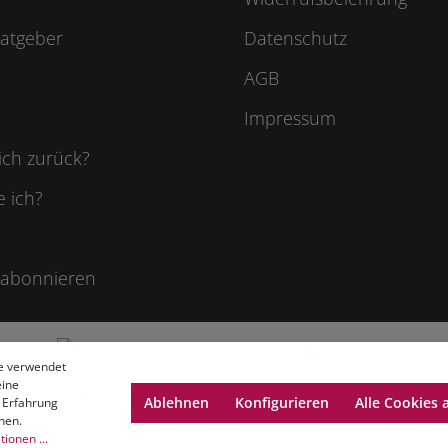
atgeber
Datenschutz
AGB
Impressum
ich zurück?
e ich?
 abonnieren
e verwendet
eine
Ablehnen
Konfigurieren
Alle Cookies 
 Erfahrung
nen.
ionen ...