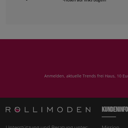
-Hosen auf links bügeln
Anmelden, aktuelle Trends frei Haus, 10 Eu
Kundeninf
Unterstützung und Beratung unter:
Mission