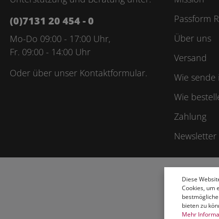
Passform R
(0)7131 20 454 - 0
Über uns
Mo-Do 09:00 - 17:00 Uhr,
Fr. 09:00 - 14:00 Uhr
Versand
Oder über unser
Kontaktformular
.
Wie sende 
Wie bestell
Zahlung
Newsletter
Diese Websit
Cookies, um 
bestmögliche
bieten zu kön
Mehr Informat