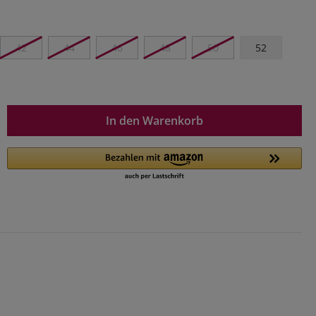
42
44
46
48
50
52
In den Warenkorb