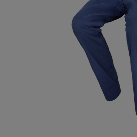
Oberteile
Schuhe
Freiz
Chin
Berm
Oberteile
Unterw