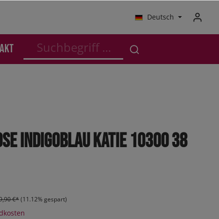
Deutsch
akt
schutz
Anzüge - Business
Anzüge - Business
SALE Kleinkinder
Outdoor
Kleinkinder
Jogger
se indigoblau KATIE 10300 38
Sneaker
Sneaker High
Boots
Orthoflex
9,90 €*
(11.12% gespart)
ndkosten