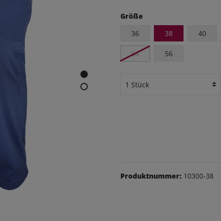
eithosen
Größe
os
36
38
40
udas
54
56
äsche
Schuhe
Produktnummer:
10300-38