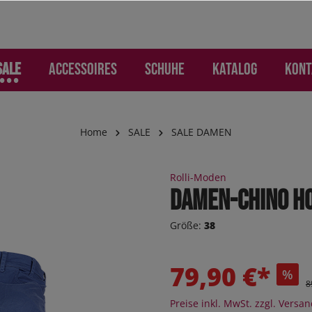
SALE
Accessoires
Schuhe
Katalog
Kont
Home
SALE
SALE DAMEN
AMEN
ries
Freizeit
Freizeit
SALE KINDER
Handschuhe und Hand
Kinder
Rolli-Moden
mohosen
os
n
s
Jogger
Damen-Chino Ho
 und Rucksäcke
n
eithosen
eile
ker
Sneaker
Größe:
38
 Jeans
 Jeans
he
ker High
Sneaker High
ion
ktion
oEase
Sandalen
79,90 €*
%
 "Jogging-Style"
mohosen
Boots
8
hosen
Orthoflex
Preise inkl. MwSt. zzgl. Versa