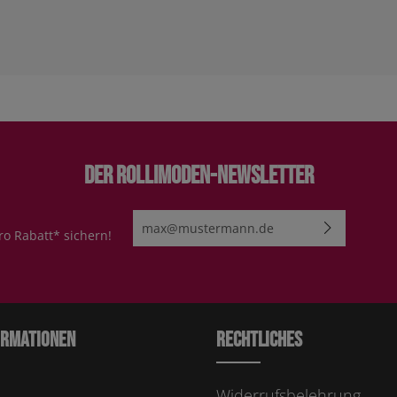
Der Rollimoden-Newsletter
E-Mail-Adresse*
ro Rabatt* sichern!
Ich habe die
Datenschutzbestimmungen
zur Kenn
genommen und die
AGB
gelesen und bin mit ihn
einverstanden.
Bitte geben Sie die abgebildeten Zeichen ei
ormationen
Rechtliches
Widerrufsbelehrung